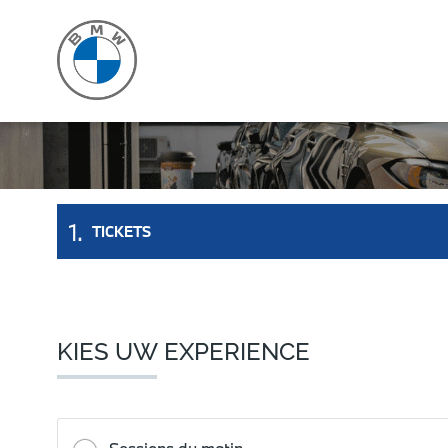
Skip to main content
Fuseau horaire détecté
bmw-group
TICKETS
KIES UW EXPERIENCE