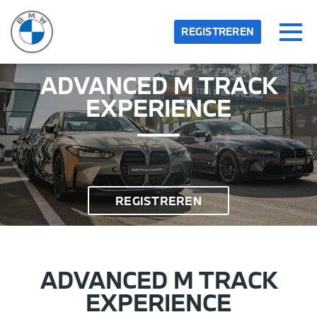
Skip to main content
Gedetecteerde tijdzone
Toggl
REGISTREREN
bmw-group
ADVANCED M TRACK
OK
EXPERIENCE
REGISTREREN
ADVANCED M TRACK
EXPERIENCE