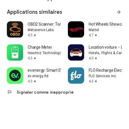
Applications similaires
arrow_forward
OBD2 Scanner: Torque & FixD
Hot Wheels Showcase
Metaverse Labs
Mattel
4,5
4,7
star
star
Charge Meter
Location voiture・Loue
Heartinz Technologies Pvt Ltd
Hotels, Flights & Cars B
4,5
4,0
star
star
ev.energy: Smart EV Charging
FLO Recharge Électriq
ev.energy ltd
FLO Services inc.
4,5
4,6
star
star
flag
Signaler comme inapproprié