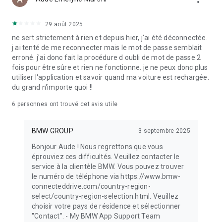
intelligente des itinéraires BMW afin d’optimiser les arrêts de
recharge et d’estimer les coûts de recharge
29 août 2025
• Consultez des statistiques détaillées et l’historique de vos
sessions de recharge
ne sert strictement à rien et depuis hier, j'ai été déconnectée.
• Utilisez votre voiture comme source d’énergie grâce à la
j ai tenté de me reconnecter mais le mot de passe semblait
gestion de la recharge bidirectionnelle (selon le modèle)
erroné. j'ai donc fait la procédure d oubli de mot de passe 2
• Connectez et gérez facilement votre BMW Wallbox via My
fois pour être sûre et rien ne fonctionne. je ne peux donc plus
BMW App
utiliser l'application et savoir quand ma voiture est rechargée.
du grand n'importe quoi !!
DÉCOUVREZ L’UNIVERS BMW
• Découvrez et gérez les produits, services et abonnements
6
personnes ont trouvé cet avis utile
BMW
• Obtenez des réponses instantanées à vos questions grâce à
BMW GROUP
3 septembre 2025
notre chat IA BMW en ligne
• Découvrez des vidéos tutoriels spécialement adaptées au
Bonjour Aude ! Nous regrettons que vous
modèle de votre véhicule
éprouviez ces difficultés. Veuillez contacter le
• Liez votre compte de services financiers pour un accès
service à la clientèle BMW. Vous pouvez trouver
simplifié
le numéro de téléphone via https://www.bmw-
connecteddrive.com/country-region-
GÉREZ LES ENTRETIENS REQUIS
select/country-region-selection.html. Veuillez
• Gardez un œil sur les entretiens nécessaires
choisir votre pays de résidence et sélectionner
• Prenez des rendez-vous de service via l’application
"Contact". - My BMW App Support Team