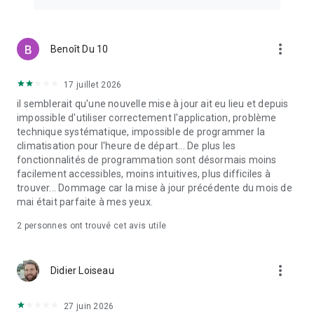
• Discutez avec votre conseiller de service en cas de
questions
• Consultez les besoins de maintenance et de réparation en
vidéo
more_vert
Benoît Du 10
• Obtenez une assistance routière en cas de besoin.
17 juillet 2026
My BMW App est optimisée pour les véhicules construits à
partir de 2014. La disponibilité des différentes fonctions de
il semblerait qu'une nouvelle mise à jour ait eu lieu et depuis
l’application dépend de votre pays, du modèle de votre
impossible d'utiliser correctement l'application, problème
véhicule, de l’équipement du véhicule et de votre contrat
technique systématique, impossible de programmer la
BMW ConnectedDrive.
climatisation pour l'heure de départ... De plus les
fonctionnalités de programmation sont désormais moins
facilement accessibles, moins intuitives, plus difficiles à
trouver... Dommage car la mise à jour précédente du mois de
mai était parfaite à mes yeux.
2
personnes ont trouvé cet avis utile
more_vert
Didier Loiseau
27 juin 2026