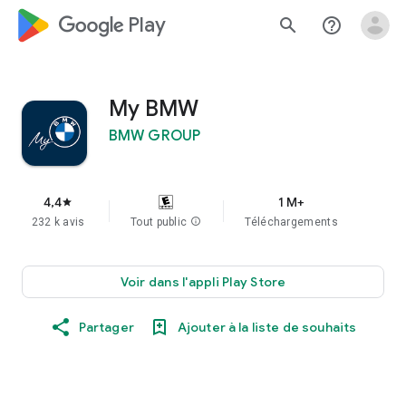
google_logo Play
search
help_outline
My BMW
BMW GROUP
4,4
1 M+
star
232 k avis
Tout public
info
Téléchargements
Voir dans l'appli Play Store
Partager
Ajouter à la liste de souhaits