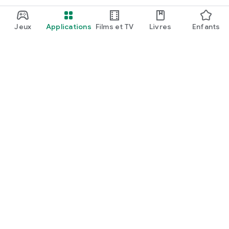
Jeux
Applications
Films et TV
Livres
Enfants
Google Play
Play Pass
Points Play
Cartes
En profiter
Modalités de remboursement
Enfants et famille