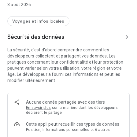
VÉRIFIEZ L’ÉTAT DE VOTRE VÉHICULE
3 août 2026
• Consultez l’emplacement de votre véhicule
• Vérifiez le niveau actuel de carburant/d’énergie, la pression
des pneus et les alertes du véhicule
Voyages et infos locales
• Recevez des mises à jour si des alarmes sont déclenchées
ou si le véhicule est percuté lorsqu’il est stationné
Sécurité des données
arrow_forward
• Ajoutez des widgets à votre écran d’accueil pour un accès
encore plus rapide
La sécurité, c'est d'abord comprendre comment les
développeurs collectent et partagent vos données. Les
COMMANDEZ VOTRE VÉHICULE À DISTANCE
pratiques concernant leur confidentialité et leur protection
• Planifiez et activez la climatisation
peuvent varier selon votre utilisation, votre région et votre
• Verrouillez et déverrouillez les portes, accédez au coffre,
âge. Le développeur a fourni ces informations et peut les
actionnez l’avertisseur sonore et les feux, et avec les
modifier ultérieurement.
véhicules de dernières générations, ouvrez et fermez les
vitres
• Enregistrez des images de l’intérieur et de l’extérieur du
véhicule
Aucune donnée partagée avec des tiers
• Mettez à jour à distance la configuration de votre véhicule, y
En savoir plus
sur la manière dont les développeurs
compris les applications embarquées
déclarent le partage
Cette appli peut recueillir ces types de données
NOUVEAU : COMMANDES À DISTANCE POUR LES
Position, Informations personnelles et 6 autres
PASSAGERS (selon le modèle)
Lors d’un road trip, les passagers peuvent utiliser My BMW